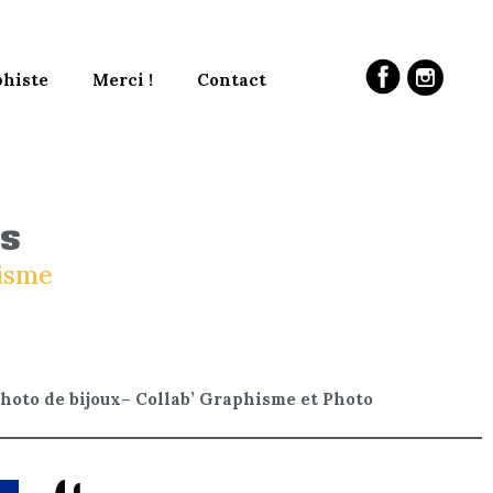
phiste
Merci !
Contact
ls
hisme
hoto de bijoux
–
Collab’ Graphisme et Photo