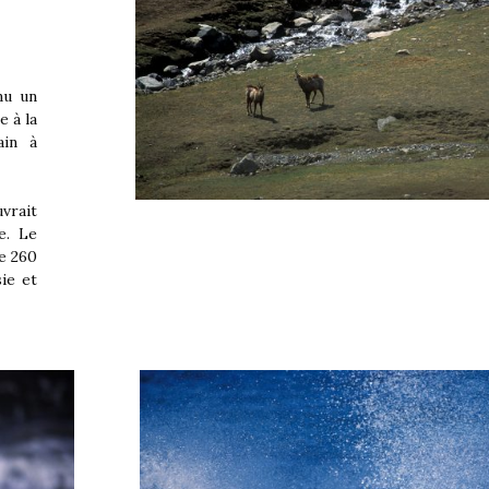
nu un
e à la
ain à
vrait
e. Le
de 260
ie et