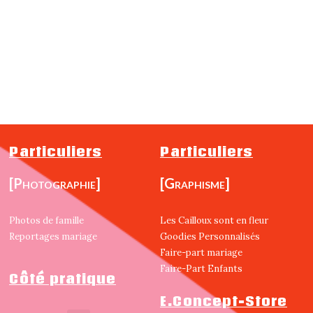
Particuliers
Particuliers
[Photographie]
[Graphisme]
Photos de famille
Les Cailloux sont en fleur
Reportages mariage
Goodies Personnalisés
Faire-part mariage
Faire-Part Enfants
Côté pratique
E.Concept-Store