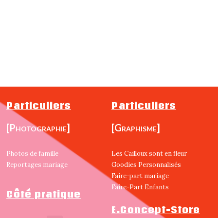
Particuliers
Particuliers
[Photographie]
[Graphisme]
Photos de famille
Les Cailloux sont en fleur
Reportages mariage
Goodies Personnalisés
Faire-part mariage
Faire-Part Enfants
Côté pratique
E.Concept-Store