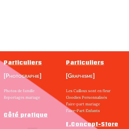
Particuliers
Particuliers
[Photographie]
[Graphisme]
Photos de famille
Les Cailloux sont en fleur
Reportages mariage
Goodies Personnalisés
Faire-part mariage
Faire-Part Enfants
Côté pratique
E.Concept-Store